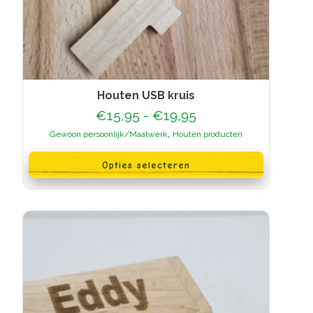
Houten USB kruis
Prijsklasse:
€
15,95
-
€
19,95
€15,95
,
Gewoon persoonlijk/Maatwerk
Houten producten
tot
Dit
€19,95
product
Opties selecteren
heeft
meerdere
variaties.
Deze
optie
kan
gekozen
worden
op
de
productpagina