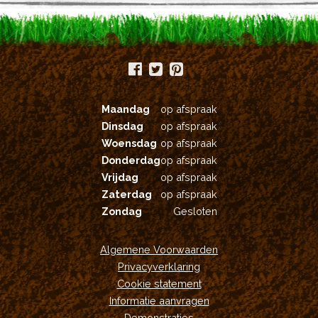
worden
op
de
productpagina
Maandag
op afspraak
Dinsdag
op afspraak
Woensdag
op afspraak
Donderdag
op afspraak
Vrijdag
op afspraak
Zaterdag
op afspraak
Zondag
Gesloten
Algemene Voorwaarden
Privacyverklaring
Cookie statement
Informatie aanvragen
Demonstraties