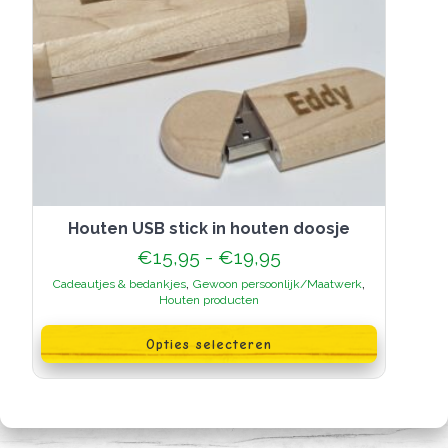
Houten USB stick in houten doosje
Prijsklasse:
€
15,95
-
€
19,95
€15,95
,
,
Cadeautjes & bedankjes
Gewoon persoonlijk/Maatwerk
tot
Houten producten
€19,95
Dit
product
Opties selecteren
heeft
meerdere
variaties.
Deze
optie
kan
gekozen