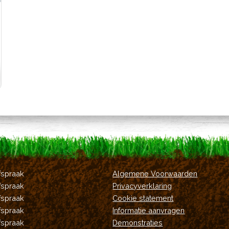
fspraak
Algemene Voorwaarden
fspraak
Privacyverklaring
fspraak
Cookie statement
fspraak
Informatie aanvragen
fspraak
Demonstraties