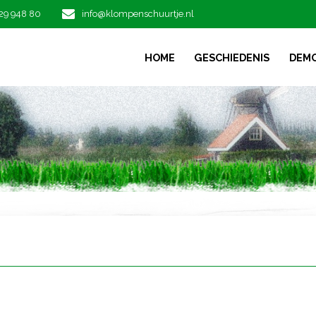
29 948 80
info@klompenschuurtje.nl
HOME
GESCHIEDENIS
DEM