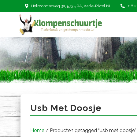
Ga
Helmondseweg 3a, 5735 RA, Aarle-Rixtel NL
06 2
naar
de
inhoud
usb met doosje
Usb Met Doosje
Home
/ Producten getagged “usb met doosje”