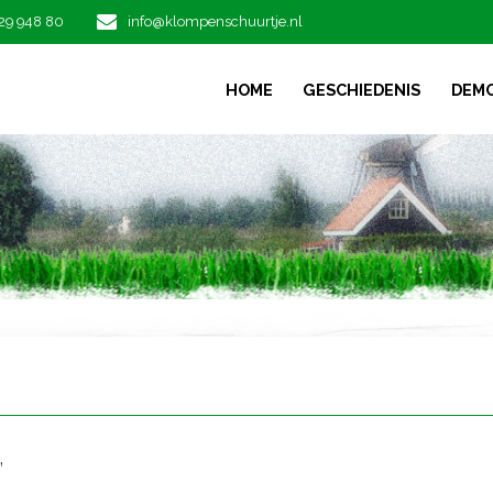
29 948 80
info@klompenschuurtje.nl
HOME
GESCHIEDENIS
DEM
”