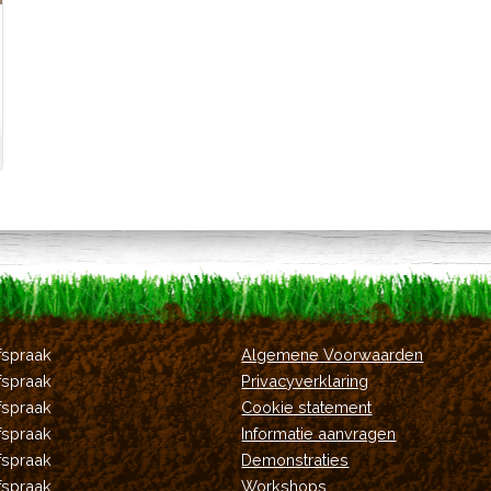
fspraak
Algemene Voorwaarden
fspraak
Privacyverklaring
fspraak
Cookie statement
fspraak
Informatie aanvragen
fspraak
Demonstraties
fspraak
Workshops