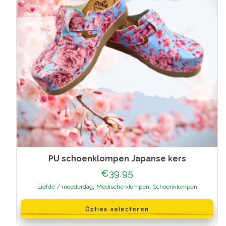
PU schoenklompen Japanse kers
€
39,95
,
,
Liefde / moederdag
Medische klompen
Schoenklompen
Dit
product
Opties selecteren
heeft
meerdere