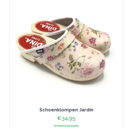
worden
op
de
productpagina
Schoenklompen Jardin
€
34,95
Schoenklompen