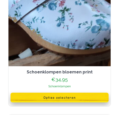
schoenklompen bloemen print
€
34,95
Schoenklompen
Dit
product
Opties selecteren
heeft
meerdere
variaties.
Deze