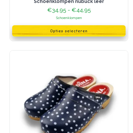
Schoenklompen nubuck leer
Prijsklasse:
€
34,95
-
€
44,95
€34,95
Schoenklompen
tot
Dit
€44,95
product
Opties selecteren
heeft
meerdere
variaties.
Deze
optie
kan
gekozen
worden
op
de
productpagina