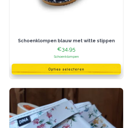
Schoenklompen blauw met witte stippen
€
34,95
Schoenklompen
Dit
product
Opties selecteren
heeft
meerdere
variaties.
Deze
optie
kan
gekozen
worden
op
de
productpagina