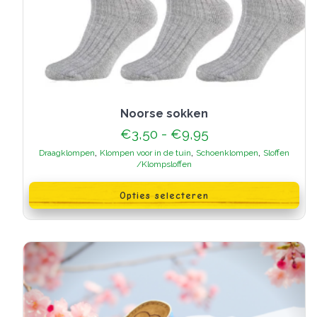
Noorse sokken
Prijsklasse:
€
3,50
-
€
9,95
€3,50
,
,
,
Draagklompen
Klompen voor in de tuin
Schoenklompen
Sloffen
tot
/Klompsloffen
€9,95
Dit
product
Opties selecteren
heeft
meerdere
variaties.
Deze
optie
kan
gekozen
worden
op
de
productpagina