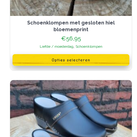
Schoenklompen met gesloten hiel
bloemenprint
€
56,95
,
Liefde / moederdag
Schoenklompen
Dit
product
Opties selecteren
heeft
meerdere
variaties.
Deze
optie
kan
gekozen
worden
op
de
productpagina