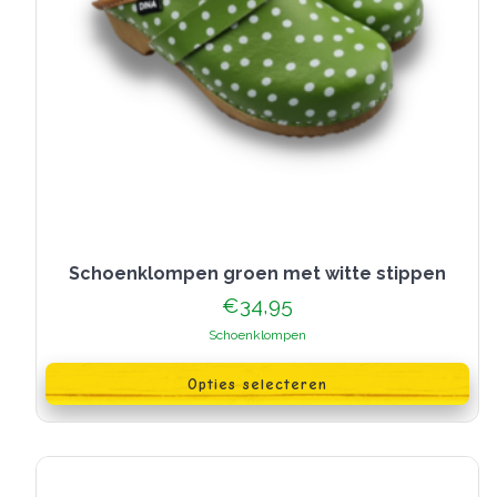
Schoenklompen groen met witte stippen
€
34,95
Schoenklompen
Dit
product
Opties selecteren
heeft
meerdere
variaties.
Deze
optie
kan
gekozen