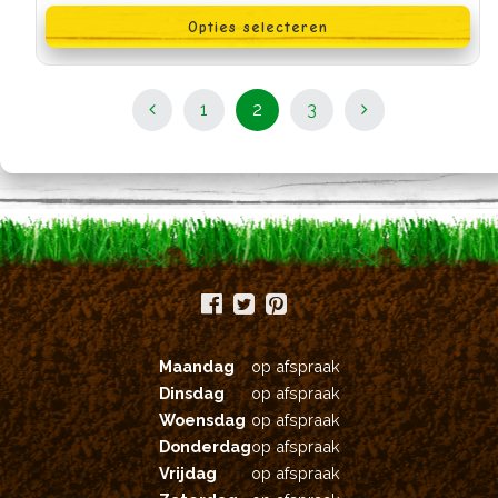
product
Opties selecteren
heeft
meerdere
variaties.
Deze
Berichten
optie
Pagina
Pagina
Pagina
1
2
3
kan
navigatie
gekozen
worden
op
de
productpagina
Maandag
op afspraak
Dinsdag
op afspraak
Woensdag
op afspraak
Donderdag
op afspraak
Vrijdag
op afspraak